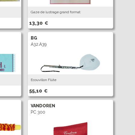
Gaze de lustrage grand format
13,30
€
BG
A32.A39
Ecouvillon Flûte
55,10
€
VANDOREN
PC 300