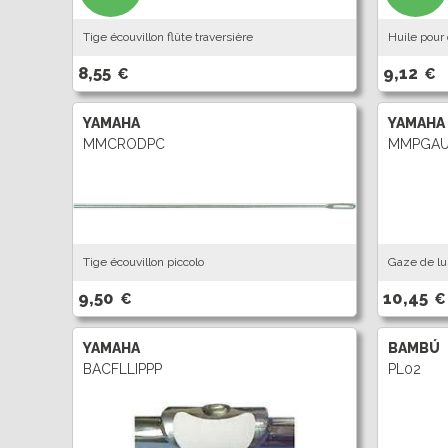
Tige écouvillon flûte traversière
Huile pour 
8,55
9,12
€
€
YAMAHA
YAMAHA
MMCRODPC
MMPGAU
Tige écouvillon piccolo
Gaze de lu
9,50
10,45
€
€
YAMAHA
BAMBÚ
BACFLLIPPP
PL02