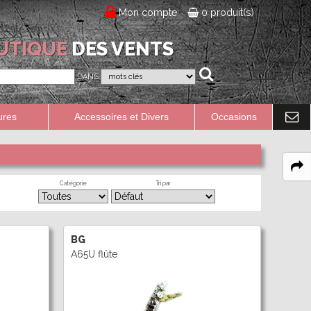
Mon compte
0 produit(s)
UTIQUE
DES VENTS
DANS
ures
Accessoires et Divers
Occasions
Catégorie
Tri par
BG
A65U flûte