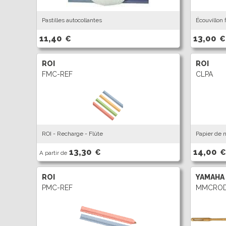
Pastilles autocollantes
Écouvillon 
11,40
13,00
€
€
ROI
ROI
FMC-REF
CLPA
ROI - Recharge - Flûte
Papier de 
13,30
14,00
€
€
A partir de
ROI
YAMAHA
PMC-REF
MMCRO