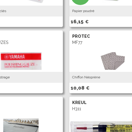
clés
Papier poudré
16,15
€
PROTEC
ZES
MF77
strage
Chiffon Néoprène
10,08
€
KREUL
H311