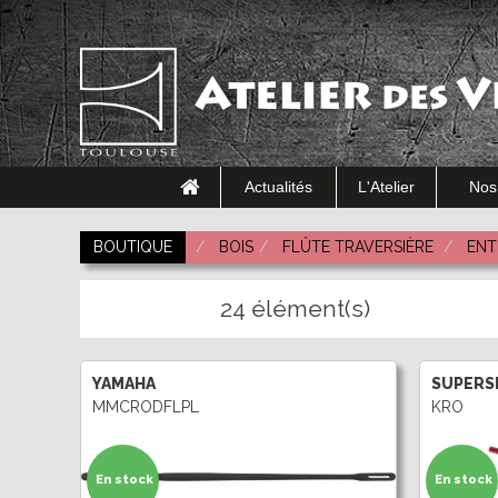
Actualités
L'Atelier
Nos
BOUTIQUE
BOIS
FLÛTE TRAVERSIÈRE
ENT
24 élément(s)
YAMAHA
SUPERS
MMCRODFLPL
KRO
En stock
En stock