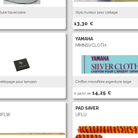
flute traversière
Stylo huileur pour clétage
13,30
€
YAMAHA
MMNSVCLOTH
nettoyage pour tampon
Chiffon microfibre argenture large
14,25
€
A partir de
PAD SAVER
DFLW
UFLU