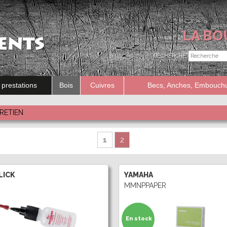
LA BO
RECHERCHE
 prestations
Bois
Cuivres
Becs, Anches, Embouch
Recherche
RETIEN
Dans
1
2
LICK
YAMAHA
MMNPPAPER
En stock