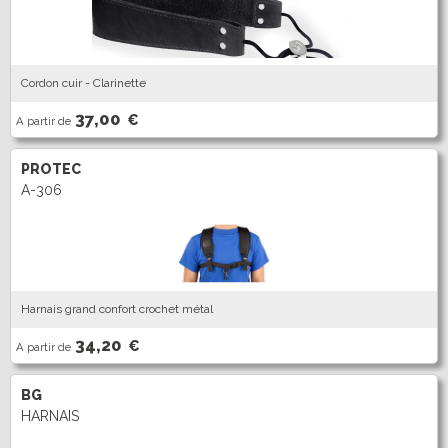
Cordon cuir - Clarinette
37,00
€
A partir de
PROTEC
A-306
Harnais grand confort crochet métal
34,20
€
A partir de
BG
HARNAIS