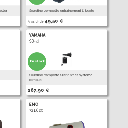
aster
Sourdine trompette entrainement & bugle
49,50
€
A partir de
YAMAHA
SB-7J
En stock
Sourdine trompette Silent brass système
complet
267,90
€
EMO
721.620