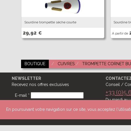
Sourdine trompette sèche courte
Sourdine t
29,92
€
A partir de
BOUTIQUE
CUIVRES
TROMPETTE CORNET B
NEWSLETTER
CONTACTE
Recevez nos offres exclusives
Conseil / Co
+33 (0)5.
E-mail *
Du mardi au v
Samedi : 10h
ENVOYER
En poursuivant votre navigation sur ce site, vous acceptez l'utilis