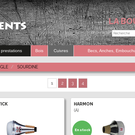
LA BO
RECHERCHE
 prestations
Bois
Cuivres
Becs, Anches, Embouch
Recherche
UGLE
SOURDINE
Dans
1
2
3
4
WICK
HARMON
(A)
En stock