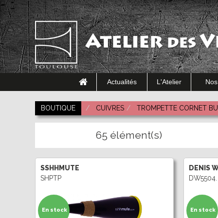
Actualités
L'Atelier
Nos
BOUTIQUE
CUIVRES
TROMPETTE CORNET B
65 élément(s)
SSHHMUTE
DENIS 
SHPTP
DW5504.
En stock
En stock