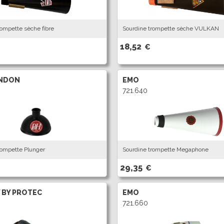
rompette sèche fibre
Sourdine trompette sèche VULKAN
18,52
€
NDON
EMO
721.640
rompette Plunger
Sourdine trompette Megaphone
29,35
€
 BY PROTEC
EMO
721.660