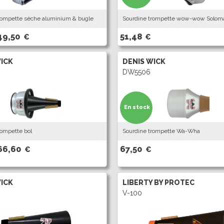
rompette sèche aluminium & bugle
Sourdine trompette wow-wow Solom
49,50
51,48
€
€
WICK
DENIS WICK
DW5506
En stock
rompette bol
Sourdine trompette Wa-Wha
66,60
67,50
€
€
WICK
LIBERTY BY PROTEC
V-100