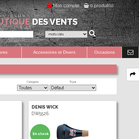
Mon compte
0 produit(s)
UTIQUE
DES VENTS
DANS
ures
Accessoires et Divers
Occasions
Catégorie
Tri par
DENIS WICK
DW5526.
En stock