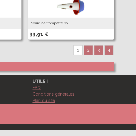
Sourdine trompette bol
33,91
€
1
2
3
4
UTILE !
FAQ
Conditions générales
Plan du site
RETROUVEZ NOUS SUR