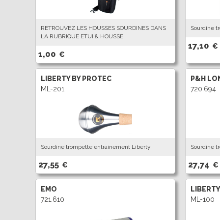
RETROUVEZ LES HOUSSES SOURDINES DANS
Sourdine t
LA RUBRIQUE ETUI & HOUSSE
17,10
€
1,00
€
LIBERTY BY PROTEC
P&H LO
ML-201
720.694
Sourdine trompette entrainement Liberty
Sourdine t
27,55
27,74
€
€
EMO
LIBERTY
721.610
ML-100