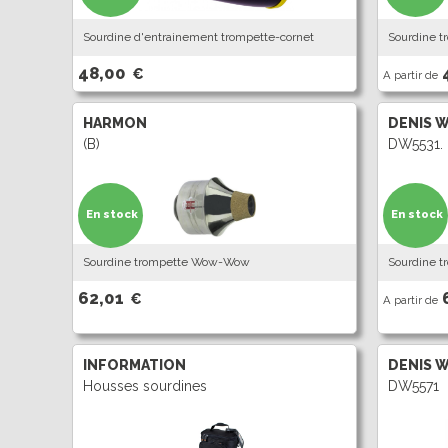
Sourdine d'entrainement trompette-cornet
Sourdine t
48,00
€
A partir de
HARMON
DENIS 
(B)
DW5531.
En stock
En stock
Sourdine trompette Wow-Wow
Sourdine t
62,01
€
A partir de
INFORMATION
DENIS 
Housses sourdines
DW5571