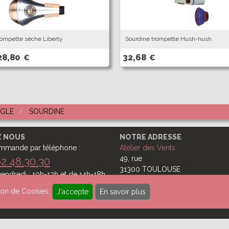
rompette sèche Liberty
Sourdine trompette Hush-hush
28,80
32,68
€
€
UGLE
SOURDINE
Z NOUS
NOTRE ADRESSE
mmande par téléphone :
Atelier des Vents
49, rue
62.48.30.30
31300 TOULOUSE
endredi : 10h-13h et de 14h-18h
-13h
Ecrivez-nous !
ation de Cookies.
J'accepte
En savoir plus
Newsletter
Mentions légales
Cookies
Crédits