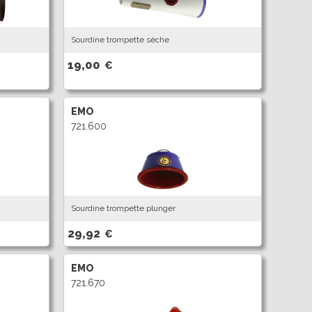
Sourdine trompette sèche
19,00
€
EMO
721.600
Sourdine trompette plunger
29,92
€
EMO
721.670