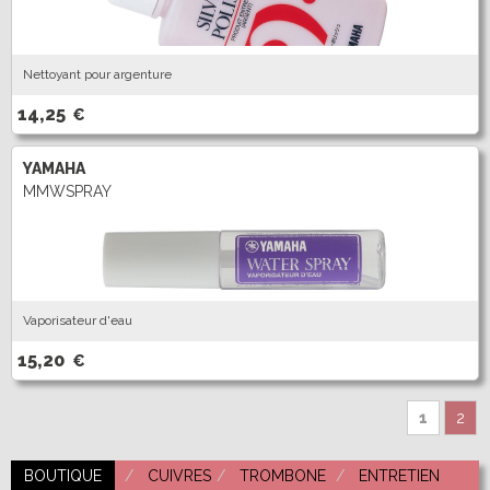
Nettoyant pour argenture
14,25
€
YAMAHA
MMWSPRAY
Vaporisateur d'eau
15,20
€
1
2
BOUTIQUE
CUIVRES
TROMBONE
ENTRETIEN