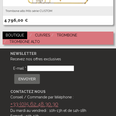
Trombone alto Mib série CUSTOM
4 796,00
€
BOUTIQUE
CUIVRES
TROMBONE
TROMBONE ALTO
NEWSLETTER
Recevez nos offres exclusives
E-mail *
ENVOYER
CONTACTEZ NOUS
Conseil / Commande par téléphone :
+33 (0)5.62.48.30.30
Du mardi au vendredi : 10h-13h et de 14h-18h