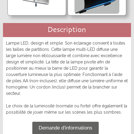
OCCASIONS
TROMBONE
Sib
Mib
Flûte traversière
Clarinette
Trombone à pistons
Trombone Alto
Alto
Basse
Saxophone
Trombone Basse
Trombone Sib
Harmonie
Accessoires
Trombone Sib-Fa
Trombone spécial
Promotions
BEC SAXOPHONE
Description
Sourdine
Entretien
Lyre & Carnet
Etui & Housse
Soprano
Alto
Nouveautés
Protection
Stand
Ténor
Baryton
Lampe LED, design et simple. Son éclairage convient à toutes
Divers
Sopranino & Basse
Accessoires
les tailles de partitions. Cette lampe multi-LED diffuse une
COR
large lumière non éblouissante et combine avec excellence
Promotions
design et simplicité. La tête de la lampe pivote afin de
Cor simple
Cor double
positionner au mieux la barre de LED pour garantir la
Nouveautés
Sourdine
Entretien
couverture lumineuse la plus optimale. Fonctionnant à l'aide
Lyre & Carnet
Etui & Housse
de piles AA (non-incluses), elle diffuse une lumière uniforme et
Protection
Stand
homogène. Un cordon (inclus) permet de la brancher sur
OCCASIONS
secteur.
Trompette Cornet Bugle
Saxhorn Euphonium
Le choix de la luminosité (normale ou forte) offre également la
Trombone
Cor
possibilité de jouer même sur les scènes les plus sombres.
Promotions
Demande d'informations
Nouveautés